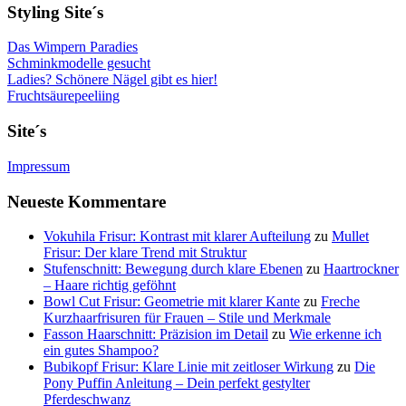
Styling Site´s
Das Wimpern Paradies
Schminkmodelle gesucht
Ladies? Schönere Nägel gibt es hier!
Fruchtsäurepeeliing
Site´s
Impressum
Neueste Kommentare
Vokuhila Frisur: Kontrast mit klarer Aufteilung
zu
Mullet
Frisur: Der klare Trend mit Struktur
Stufenschnitt: Bewegung durch klare Ebenen
zu
Haartrockner
– Haare richtig geföhnt
Bowl Cut Frisur: Geometrie mit klarer Kante
zu
Freche
Kurzhaarfrisuren für Frauen – Stile und Merkmale
Fasson Haarschnitt: Präzision im Detail
zu
Wie erkenne ich
ein gutes Shampoo?
Bubikopf Frisur: Klare Linie mit zeitloser Wirkung
zu
Die
Pony Puffin Anleitung – Dein perfekt gestylter
Pferdeschwanz