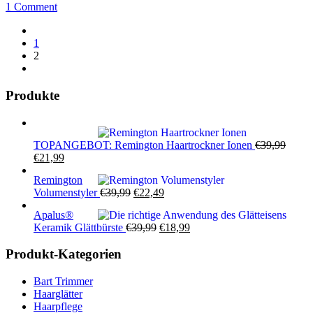
1 Comment
1
2
Produkte
TOPANGEBOT: Remington Haartrockner Ionen
€
39,99
Ursprünglicher
Aktueller
€
21,99
Preis
Preis
Remington
war:
ist:
Ursprünglicher
Aktueller
Volumenstyler
€
39,99
€
22,49
€39,99
€21,99.
Preis
Preis
Apalus®
war:
ist:
Ursprünglicher
Aktueller
Keramik Glättbürste
€
39,99
€
18,99
€39,99
€22,49.
Preis
Preis
war:
ist:
Produkt-Kategorien
€39,99
€18,99.
Bart Trimmer
Haarglätter
Haarpflege