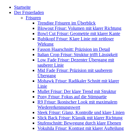
Startseite
Der Frisierladen
Frisuren
Trendige Frisuren im Überblick
Blowout Frisur: Volumen mit klarer Richtung
Bowl Cut Frisur: Geometrie mit klarer Kante
Bubikopf Frisur: Klare Linie mit zeitloser
Wirkung
Fasson Haarschnitt: Präzision im Detail
Italian Crop Frisur: Struktur trifft Lässigkeit
Low Fade Frisur: Dezenter Übergang mit
sauberer Linie
Mid Fade Frisur: Präzision mit sauberem
Übergang
Mohawk Frisur: Radikaler Schnitt mit klarer
Linie
Mullet Frisur: Der klare Trend mit Struktur
Pony Frisur: Fokus auf die Stirnpartie
R9 Frisur: Ikonischer Look mit maximalem
Wiedererkennungswert
Sleek Frisur: Glanz, Kontrolle und klare Linien
Slick Back Frisur: Klassik mit klarer Richtung
Stufenschnitt: Bewegung durch klare Ebenen
Vokuhila Frisur: Kontrast mit klarer Aufteilung