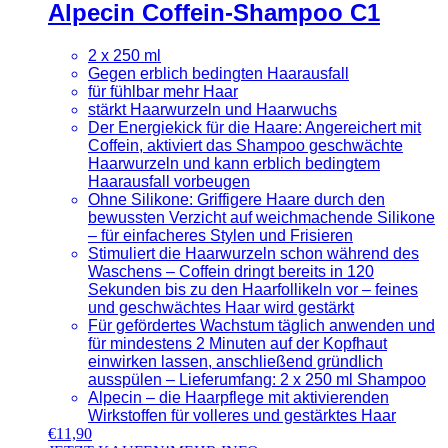
Alpecin Coffein-Shampoo C1
2 x 250 ml
Gegen erblich bedingten Haarausfall
für fühlbar mehr Haar
stärkt Haarwurzeln und Haarwuchs
Der Energiekick für die Haare: Angereichert mit
Coffein, aktiviert das Shampoo geschwächte
Haarwurzeln und kann erblich bedingtem
Haarausfall vorbeugen
Ohne Silikone: Griffigere Haare durch den
bewussten Verzicht auf weichmachende Silikone
– für einfacheres Stylen und Frisieren
Stimuliert die Haarwurzeln schon während des
Waschens – Coffein dringt bereits in 120
Sekunden bis zu den Haarfollikeln vor – feines
und geschwächtes Haar wird gestärkt
Für gefördertes Wachstum täglich anwenden und
für mindestens 2 Minuten auf der Kopfhaut
einwirken lassen, anschließend gründlich
ausspülen – Lieferumfang: 2 x 250 ml Shampoo
Alpecin – die Haarpflege mit aktivierenden
Wirkstoffen für volleres und gestärktes Haar
€
11,90