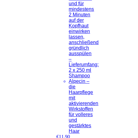
und für
mindestens
2 Minuten
auf der
Kopfhaut
einwirken
lassen,
anschließend
gründlich
ausspülen
–
Lieferumfang:
2 x 250 ml
Shampoo
Alpecin –
die
Haarpflege
mit
aktivierenden
Wirkstoffen
für volleres
und
gestärktes
Haar
€
11,90