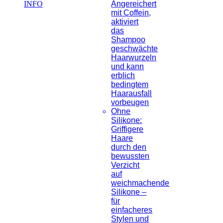
Angereichert
INFO
mit Coffein,
aktiviert
das
Shampoo
geschwächte
Haarwurzeln
und kann
erblich
bedingtem
Haarausfall
vorbeugen
Ohne
Silikone:
Griffigere
Haare
durch den
bewussten
Verzicht
auf
weichmachende
Silikone –
für
einfacheres
Stylen und