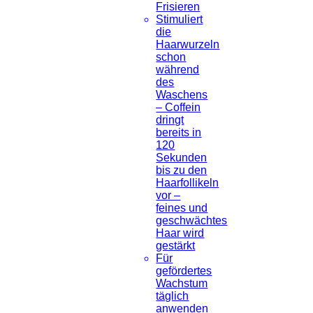
Frisieren
Stimuliert
die
Haarwurzeln
schon
während
des
Waschens
– Coffein
dringt
bereits in
120
Sekunden
bis zu den
Haarfollikeln
vor –
feines und
geschwächtes
Haar wird
gestärkt
Für
gefördertes
Wachstum
täglich
anwenden