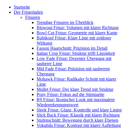
Startseite
Der Frisierladen
Frisuren
Trendige Frisuren im Überblick
Blowout Frisur: Volumen mit klarer Richtung
Bowl Cut Frisur: Geometrie mit klarer Kante
Bubikopf Frisur: Klare Linie mit zeitloser
Wirkung
Fasson Haarschnitt: Präzision im Detail
Italian Crop Frisur: Struktur trifft Lässigkeit
Low Fade Frisur: Dezenter Übergang mit
sauberer Linie
Mid Fade Frisur: Präzision mit sauberem
Übergang
Mohawk Frisur: Radikaler Schnitt mit klarer
Linie
Mullet Frisur: Der klare Trend mit Struktur
Pony Frisur: Fokus auf die Stirnpartie
R9 Frisur: Ikonischer Look mit maximalem
Wiedererkennungswert
Sleek Frisur: Glanz, Kontrolle und klare Linien
Slick Back Frisur: Klassik mit klarer Richtung
Stufenschnitt: Bewegung durch klare Ebenen
Vokuhila Frisur: Kontrast mit klarer Aufteilung