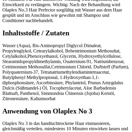
Einwirkzeit zu verlängern. Wichtig: Nach der Behandlung wird
Olaplex No.3 Hair Perfector sorgfältig mit Wasser aus dem Haar
gespült und im Anschluss wie gewohnt mit Shampoo und
Conditioner nachbehandelt.
Inhaltsstoffe / Zutaten
Wasser (Aqua), Bis-Aminopropyl Diglycol Dimaleat,
Propylenglykol, Cetearylalkohol, Behentrimonium Methosultat,
Cetylalkohol,Phenoxyethanol, Glycerin, Hydroxyethylcellulose,
Stearamidopropyldimethylamin, Ouaternium-91, Natriumbenzoat,
Cetrimonium Methosulfat,Cetrimonium Chlorid, Duftstoff (Parfum),
Polyquaternium-37, Tetranatriumethylendiamintetraacetat,
Butylphenyl Methylpropional, 1-Hydroxyethan-1,1-
diphosphonsäure, Ascorbinsäure, Phylantriol, Prunus Amygdalus
Dulcis (Süßmandel-) Öl, Tocopherylacetat, Aloe Barbadensis
Blattsaft, Panthenol, Simmondsia Chinensis (Jojoba) Kernöl,
Zitronensäure, Kaliumsorbat
Anwendung von Olaplex No 3
Olaplex No 3 in das handtuchtrockene Haar einmassieren,
gleichmäßig verteilen, mindestens 10 Minuten einwirken lassen und