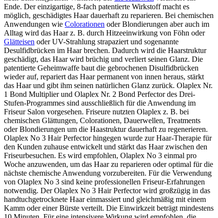
Ende. Der einzigartige, 8-fach patentierte Wirkstoff macht es
möglich, geschädigtes Haar dauerhaft zu reparieren. Bei chemischen
Anwendungen wie
Colorationen
oder Blondierungen aber auch im
Alltag wird das Haar z. B. durch Hitzeeinwirkung von Föhn oder
Glätteisen
oder UV-Strahlung strapaziert und sogenannte
Desulfidbrücken im Haar brechen. Dadurch wird die Haarstruktur
geschädigt, das Haar wird brüchig und verliert seinen Glanz. Die
patentierte Geheimwaffe baut die gebrochenen Disulfidbrücken
wieder auf, repariert das Haar permanent von innen heraus, stärkt
das Haar und gibt ihm seinen natürlichen Glanz zurück. Olaplex Nr.
1 Bond Multiplier und Olaplex Nr. 2 Bond Perfector des Drei-
Stufen-Programmes sind ausschließlich für die Anwendung im
Friseur Salon vorgesehen. Friseure nutzten Olaplex z. B. bei
chemischen Glättungen, Colorationen, Dauerwellen, Treatments
oder Blondierungen um die Haastruktur dauerhaft zu regenerieren.
Olaplex No 3 Hair Perfector hingegen wurde zur Haar-Therapie für
den Kunden zuhause entwickelt und stärkt das Haar zwischen den
Friseurbesuchen. Es wird empfohlen, Olaplex No 3 einmal pro
Woche anzuwenden, um das Haar zu reparieren oder optimal für die
nächste chemische Anwendung vorzubereiten. Für die Verwendung
von Olaplex No 3 sind keine professionellen Friseur-Erfahrungen
notwendig. Der Olaplex No 3 Hair Perfector wird großzügig in das
handtuchgetrocknete Haar einmassiert und gleichmäßig mit einem
Kamm oder einer Bürste verteilt. Die Einwirkzeit beträgt mindestens
10 Minuten. Für eine intensivere Wirkung wird empfohlen, die