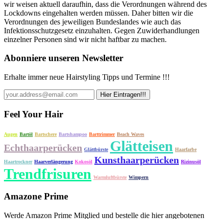
wir weisen aktuell daraufhin, dass die Verordnungen während des
Lockdowns eingehalten werden müssen. Daher bitten wir die
Verordnungen des jeweiligen Bundeslandes wie auch das
Infektionsschutzgesetz einzuhalten. Gegen Zuwiderhandlungen
einzelner Personen sind wir nicht haftbar zu machen.
Abonniere unseren Newsletter
Erhalte immer neue Hairstyling Tipps und Termine !!!
Feel Your Hair
Augen
Bartöl
Bartschere
Bartshampoo
Barttrimmer
Beach Waves
Glätteisen
Echthaarperücken
Glättbürste
Haarfarbe
Kunsthaarperücken
Haartrockner
Haarverlängerung
Kokosöl
Rizinusöl
Trendfrisuren
Warmluftbürste
Wimpern
Amazone Prime
Werde Amazon Prime Mitglied und bestelle die hier angebotenen