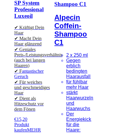
SP System
Shampoo C1
Professional
Luxeoil
Alpecin
Coffein-
✔ Kräftigt Dein
Shampoo
Haar
✔ Macht Dein
C1
Haar glänzend
✔ Geniales
Preis-/Leistungsverhältnis
2 x 250 ml
(auch bei langen
Gegen
Haaren)
erblich
bedingten
✔ F
antastischer
Haarausfall
Geruch
für fühlbar
✔ Für weiches
mehr Haar
und geschmeidiges
stärkt
Haar
Haarwurzeln
✔ Dient als
und
Hitzeschutz vor
Haarwuchs
dem Fönen
Der
Energiekick
€
15,20
für die
Produkt
Haare:
kaufen
MEHR