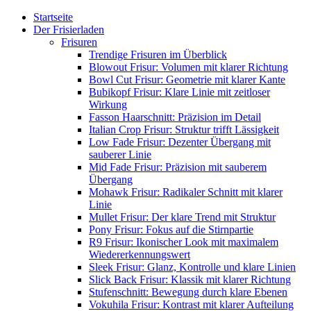
Startseite
Der Frisierladen
Frisuren
Trendige Frisuren im Überblick
Blowout Frisur: Volumen mit klarer Richtung
Bowl Cut Frisur: Geometrie mit klarer Kante
Bubikopf Frisur: Klare Linie mit zeitloser
Wirkung
Fasson Haarschnitt: Präzision im Detail
Italian Crop Frisur: Struktur trifft Lässigkeit
Low Fade Frisur: Dezenter Übergang mit
sauberer Linie
Mid Fade Frisur: Präzision mit sauberem
Übergang
Mohawk Frisur: Radikaler Schnitt mit klarer
Linie
Mullet Frisur: Der klare Trend mit Struktur
Pony Frisur: Fokus auf die Stirnpartie
R9 Frisur: Ikonischer Look mit maximalem
Wiedererkennungswert
Sleek Frisur: Glanz, Kontrolle und klare Linien
Slick Back Frisur: Klassik mit klarer Richtung
Stufenschnitt: Bewegung durch klare Ebenen
Vokuhila Frisur: Kontrast mit klarer Aufteilung