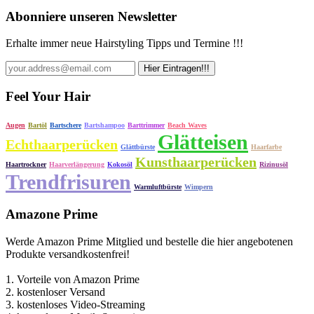
Abonniere unseren Newsletter
Erhalte immer neue Hairstyling Tipps und Termine !!!
Feel Your Hair
Augen
Bartöl
Bartschere
Bartshampoo
Barttrimmer
Beach Waves
Glätteisen
Echthaarperücken
Glättbürste
Haarfarbe
Kunsthaarperücken
Haartrockner
Haarverlängerung
Kokosöl
Rizinusöl
Trendfrisuren
Warmluftbürste
Wimpern
Amazone Prime
Werde Amazon Prime Mitglied und bestelle die hier angebotenen
Produkte versandkostenfrei!
1. Vorteile von Amazon Prime
2. kostenloser Versand
3. kostenloses Video-Streaming