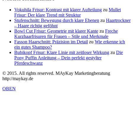
Vokuhila Frisur: Kontrast mit klarer Aufteilung
zu
Mullet
Frisur: Der klare Trend mit Struktur
Stufenschnitt: Bewegung durch klare Ebenen
zu
Haartrockner
– Haare richtig geföhnt
Bowl Cut Frisur: Geometrie mit klarer Kante
zu
Freche
Kurzhaarfrisuren für Frauen – Stile und Merkmale
Fasson Haarschnitt: Präzision im Detail
zu
Wie erkenne ich
ein gutes Shampoo?
Bubikopf Frisur: Klare Linie mit zeitloser Wirkung
zu
Die
Pony Puffin Anleitung – Dein perfekt gestylter
Pferdeschwanz
© 2015. All rights reserved. MAyKay Marketingberatung
http://maykay.de
OBEN