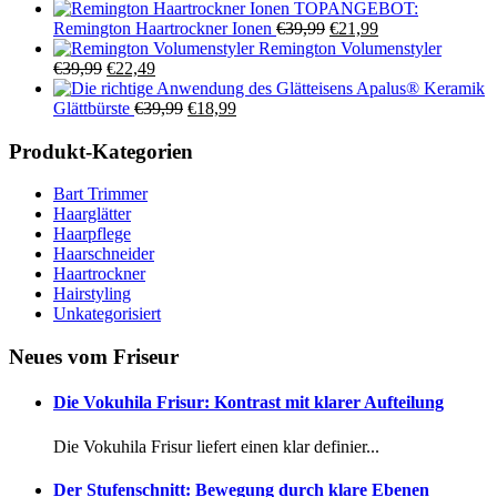
TOPANGEBOT:
Ursprünglicher
Aktueller
Remington Haartrockner Ionen
€
39,99
€
21,99
Preis
Preis
Remington Volumenstyler
Ursprünglicher
Aktueller
war:
ist:
€
39,99
€
22,49
Preis
Preis
€39,99
€21,99.
Apalus® Keramik
war:
ist:
Ursprünglicher
Aktueller
Glättbürste
€
39,99
€
18,99
€39,99
€22,49.
Preis
Preis
war:
ist:
Produkt-Kategorien
€39,99
€18,99.
Bart Trimmer
Haarglätter
Haarpflege
Haarschneider
Haartrockner
Hairstyling
Unkategorisiert
Neues vom Friseur
Die Vokuhila Frisur: Kontrast mit klarer Aufteilung
Die Vokuhila Frisur liefert einen klar definier...
Der Stufenschnitt: Bewegung durch klare Ebenen