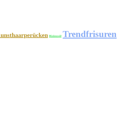
Trendfrisuren
unsthaarperücken
Rizinusöl