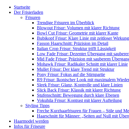
Startseite
Der Frisierladen
Frisuren
Trendige Frisuren im Überblick
Blowout Frisur: Volumen mit klarer Richtung
Bowl Cut Frisur: Geometrie mit klarer Kante
Bubikopf Frisur: Klare Linie mit zeitloser Wirkung
Fasson Haarschnitt: Präzision im Detail
Italian Crop Frisur: Struktur trifft Lässigkeit
Low Fade Frisur: Dezenter Übergang mit sauberer
Mid Fade Frisur: Präzision mit sauberem Übergan
Mohawk Frisur: Radikaler Schnitt mit klarer Linie
Mullet Frisur: Der klare Trend mit Struktur
Pony Frisur: Fokus auf die Stirnpartie
R9 Frisur: Ikonischer Look mit maximalem Wiede
Sleek Frisur: Glanz, Kontrolle und klare Linien
Slick Back Frisur: Klassik mit klarer Richtung
Stufenschnitt: Bewegung durch klare Ebenen
Vokuhila Frisur: Kontrast mit klarer Aufteilung
Styling Tipps
Freche Kurzhaarfrisuren für Frauen – Stile und M
Haarschnitt für Männer: „Seiten auf Null mit Übe
Haarmodel werden
Infos für Friseure