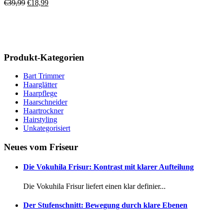
Ursprünglicher
Aktueller
€
39,99
€
18,99
Preis
Preis
war:
ist:
€39,99
€18,99.
Produkt-Kategorien
Bart Trimmer
Haarglätter
Haarpflege
Haarschneider
Haartrockner
Hairstyling
Unkategorisiert
Neues vom Friseur
Die Vokuhila Frisur: Kontrast mit klarer Aufteilung
Die Vokuhila Frisur liefert einen klar definier...
Der Stufenschnitt: Bewegung durch klare Ebenen