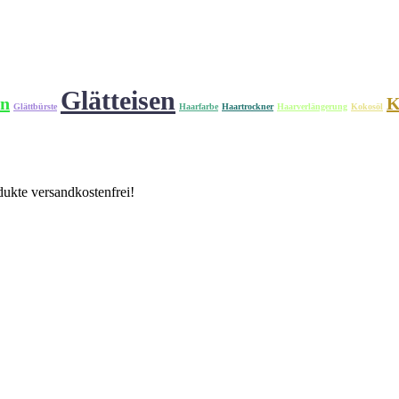
Glätteisen
en
K
Glättbürste
Haarfarbe
Haartrockner
Haarverlängerung
Kokosöl
ukte versandkostenfrei!