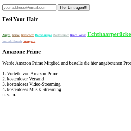
Feel Your Hair
Echthaarperück
Augen
Bartöl
Bartschere
Bartshampoo
Barttrimmer
Beach Waves
Warmluftbürste
Wimpern
Amazone Prime
Werde Amazon Prime Mitglied und bestelle die hier angebotenen Prod
1. Vorteile von Amazon Prime
2. kostenloser Versand
3. kostenloses Video-Streaming
4. kostenloses Musik-Streaming
u. v. m.