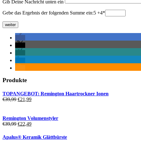
Gib Deine Nachricht unten ein
Gebe das Ergebnis der folgenden Summe ein:5 +4
*
Produkte
TOPANGEBOT: Remington Haartrockner Ionen
Ursprünglicher
Aktueller
€
39,99
€
21,99
Preis
Preis
war:
ist:
€39,99
€21,99.
Remington Volumenstyler
Ursprünglicher
Aktueller
€
39,99
€
22,49
Preis
Preis
war:
ist:
Apalus® Keramik Glättbürste
€39,99
€22,49.