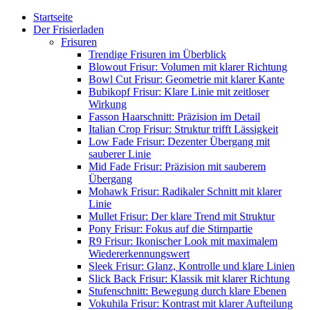
Startseite
Der Frisierladen
Frisuren
Trendige Frisuren im Überblick
Blowout Frisur: Volumen mit klarer Richtung
Bowl Cut Frisur: Geometrie mit klarer Kante
Bubikopf Frisur: Klare Linie mit zeitloser
Wirkung
Fasson Haarschnitt: Präzision im Detail
Italian Crop Frisur: Struktur trifft Lässigkeit
Low Fade Frisur: Dezenter Übergang mit
sauberer Linie
Mid Fade Frisur: Präzision mit sauberem
Übergang
Mohawk Frisur: Radikaler Schnitt mit klarer
Linie
Mullet Frisur: Der klare Trend mit Struktur
Pony Frisur: Fokus auf die Stirnpartie
R9 Frisur: Ikonischer Look mit maximalem
Wiedererkennungswert
Sleek Frisur: Glanz, Kontrolle und klare Linien
Slick Back Frisur: Klassik mit klarer Richtung
Stufenschnitt: Bewegung durch klare Ebenen
Vokuhila Frisur: Kontrast mit klarer Aufteilung