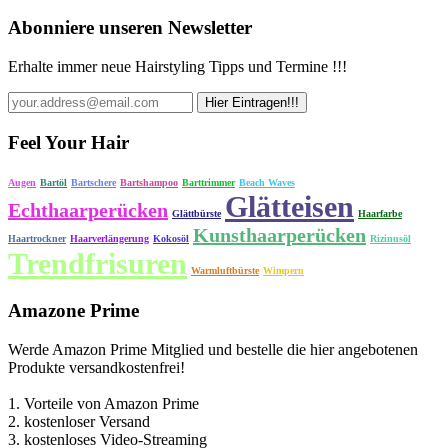
Abonniere unseren Newsletter
Erhalte immer neue Hairstyling Tipps und Termine !!!
Feel Your Hair
Augen
Bartöl
Bartschere
Bartshampoo
Barttrimmer
Beach Waves
Glätteisen
Echthaarperücken
Glättbürste
Haarfarbe
Kunsthaarperücken
Haartrockner
Haarverlängerung
Kokosöl
Rizinusöl
Trendfrisuren
Warmluftbürste
Wimpern
Amazone Prime
Werde Amazon Prime Mitglied und bestelle die hier angebotenen
Produkte versandkostenfrei!
1. Vorteile von Amazon Prime
2. kostenloser Versand
3. kostenloses Video-Streaming