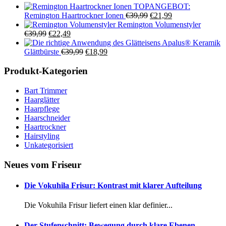
TOPANGEBOT:
Ursprünglicher
Aktueller
Remington Haartrockner Ionen
€
39,99
€
21,99
Preis
Preis
Remington Volumenstyler
Ursprünglicher
Aktueller
war:
ist:
€
39,99
€
22,49
Preis
Preis
€39,99
€21,99.
Apalus® Keramik
war:
ist:
Ursprünglicher
Aktueller
Glättbürste
€
39,99
€
18,99
€39,99
€22,49.
Preis
Preis
war:
ist:
Produkt-Kategorien
€39,99
€18,99.
Bart Trimmer
Haarglätter
Haarpflege
Haarschneider
Haartrockner
Hairstyling
Unkategorisiert
Neues vom Friseur
Die Vokuhila Frisur: Kontrast mit klarer Aufteilung
Die Vokuhila Frisur liefert einen klar definier...
Der Stufenschnitt: Bewegung durch klare Ebenen