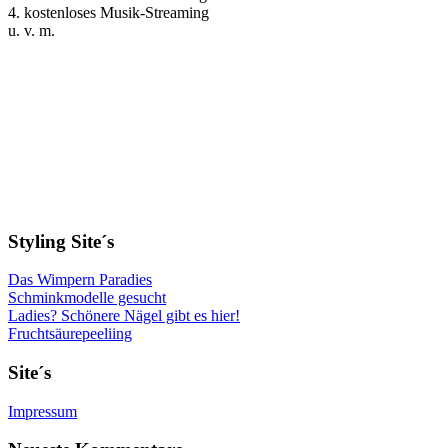
4. kostenloses Musik-Streaming
u. v. m.
Styling Site´s
Das Wimpern Paradies
Schminkmodelle gesucht
Ladies? Schönere Nägel gibt es hier!
Fruchtsäurepeeliing
Site´s
Impressum