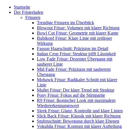
Startseite
Der Frisierladen
Frisuren
Trendige Frisuren im Überblick
Blowout Frisur: Volumen mit klarer Richtung
Bowl Cut Frisur: Geometrie mit klarer Kante
Bubikopf Frisur: Klare Linie mit zeitloser
Wirkung
Fasson Haarschnitt: Präzision im Detail
Italian Crop Frisur: Struktur trifft Lässigkeit
Low Fade Frisur: Dezenter Übergang mit
sauberer Linie
Mid Fade Frisur: Präzision mit sauberem
Übergang
Mohawk Frisur: Radikaler Schnitt mit klarer
Linie
Mullet Frisur: Der klare Trend mit Struktur
Pony Frisur: Fokus auf die Stirnpartie
R9 Frisur: Ikonischer Look mit maximalem
Wiedererkennungswert
Sleek Frisur: Glanz, Kontrolle und klare Linien
Slick Back Frisur: Klassik mit klarer Richtung
Stufenschnitt: Bewegung durch klare Ebenen
Vokuhila Frisur: Kontrast mit klarer Aufteilung