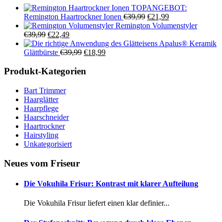
TOPANGEBOT:
Ursprünglicher
Aktueller
Remington Haartrockner Ionen
€
39,99
€
21,99
Preis
Preis
Remington Volumenstyler
Ursprünglicher
Aktueller
war:
ist:
€
39,99
€
22,49
Preis
Preis
€39,99
€21,99.
Apalus® Keramik
war:
ist:
Ursprünglicher
Aktueller
Glättbürste
€
39,99
€
18,99
€39,99
€22,49.
Preis
Preis
war:
ist:
Produkt-Kategorien
€39,99
€18,99.
Bart Trimmer
Haarglätter
Haarpflege
Haarschneider
Haartrockner
Hairstyling
Unkategorisiert
Neues vom Friseur
Die Vokuhila Frisur: Kontrast mit klarer Aufteilung
Die Vokuhila Frisur liefert einen klar definier...