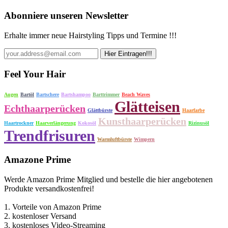
Abonniere unseren Newsletter
Erhalte immer neue Hairstyling Tipps und Termine !!!
Feel Your Hair
Augen
Bartöl
Bartschere
Bartshampoo
Barttrimmer
Beach Waves
Glätteisen
Echthaarperücken
Glättbürste
Haarfarbe
Kunsthaarperücken
Haartrockner
Haarverlängerung
Kokosöl
Rizinusöl
Trendfrisuren
Warmluftbürste
Wimpern
Amazone Prime
Werde Amazon Prime Mitglied und bestelle die hier angebotenen
Produkte versandkostenfrei!
1. Vorteile von Amazon Prime
2. kostenloser Versand
3. kostenloses Video-Streaming