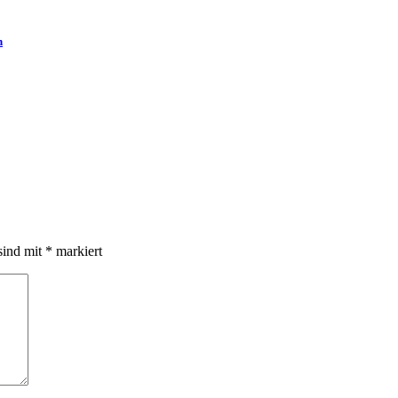
n
sind mit
*
markiert