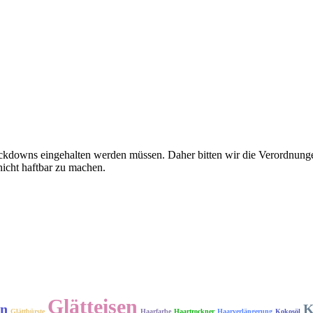
ckdowns eingehalten werden müssen. Daher bitten wir die Verordnunge
icht haftbar zu machen.
Glätteisen
en
K
Glättbürste
Haarfarbe
Haartrockner
Haarverlängerung
Kokosöl