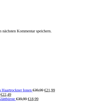
n nächsten Kommentar speichern.
Ursprünglicher
Aktueller
aartrockner Ionen
€
39,99
€
21,99
Ursprünglicher
Aktueller
Preis
Preis
€
22,49
Preis
Preis
Ursprünglicher
Aktueller
war:
ist:
ättbürste
€
39,99
€
18,99
war:
ist:
Preis
Preis
€39,99
€21,99.
€39,99
€22,49.
war:
ist: