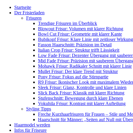
Startseite
Der Frisierladen
Frisuren
Trendige Frisuren im Überblick
Blowout Frisur: Volumen mit klarer Richtung
Bowl Cut Frisur: Geometrie mit klarer Kante
Bubikopf Frisur: Klare Linie mit zeitloser Wirkung
Fasson Haarschnitt: Präzision im Detail
Italian Crop Frisur: Struktur trifft Lässigkeit
Low Fade Frisur: Dezenter Übergang mit sauberer
Mid Fade Frisur: Präzision mit sauberem Übergan
Mohawk Frisur: Radikaler Schnitt mit klarer Linie
Mullet Frisur: Der klare Trend mit Struktur
Pony Frisur: Fokus auf die Stirnpartie
R9 Frisur: Ikonischer Look mit maximalem Wiede
Sleek Frisur: Glanz, Kontrolle und klare Linien
Slick Back Frisur: Klassik mit klarer Richtung
Stufenschnitt: Bewegung durch klare Ebenen
Vokuhila Frisur: Kontrast mit klarer Aufteilung
Styling Tipps
Freche Kurzhaarfrisuren für Frauen – Stile und M
Haarschnitt für Männer: „Seiten auf Null mit Übe
Haarmodel werden
Infos für Friseure