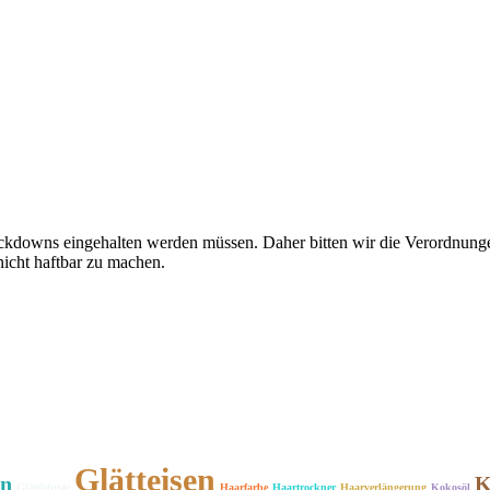
ckdowns eingehalten werden müssen. Daher bitten wir die Verordnunge
icht haftbar zu machen.
Glätteisen
en
K
Glättbürste
Haarfarbe
Haartrockner
Haarverlängerung
Kokosöl