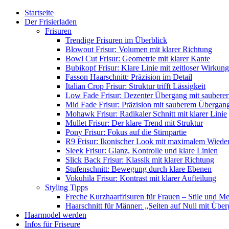
Startseite
Der Frisierladen
Frisuren
Trendige Frisuren im Überblick
Blowout Frisur: Volumen mit klarer Richtung
Bowl Cut Frisur: Geometrie mit klarer Kante
Bubikopf Frisur: Klare Linie mit zeitloser Wirkung
Fasson Haarschnitt: Präzision im Detail
Italian Crop Frisur: Struktur trifft Lässigkeit
Low Fade Frisur: Dezenter Übergang mit sauberer
Mid Fade Frisur: Präzision mit sauberem Übergan
Mohawk Frisur: Radikaler Schnitt mit klarer Linie
Mullet Frisur: Der klare Trend mit Struktur
Pony Frisur: Fokus auf die Stirnpartie
R9 Frisur: Ikonischer Look mit maximalem Wiede
Sleek Frisur: Glanz, Kontrolle und klare Linien
Slick Back Frisur: Klassik mit klarer Richtung
Stufenschnitt: Bewegung durch klare Ebenen
Vokuhila Frisur: Kontrast mit klarer Aufteilung
Styling Tipps
Freche Kurzhaarfrisuren für Frauen – Stile und M
Haarschnitt für Männer: „Seiten auf Null mit Übe
Haarmodel werden
Infos für Friseure