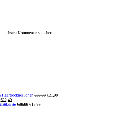
n nächsten Kommentar speichern.
Ursprünglicher
Aktueller
aartrockner Ionen
€
39,99
€
21,99
Ursprünglicher
Aktueller
Preis
Preis
€
22,49
Preis
Preis
Ursprünglicher
Aktueller
war:
ist:
ättbürste
€
39,99
€
18,99
war:
ist:
Preis
Preis
€39,99
€21,99.
€39,99
€22,49.
war:
ist: