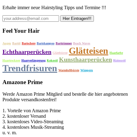
Erhalte immer neue Hairstyling Tipps und Termine !!!
Feel Your Hair
Augen
Bartöl
Bartschere
Bartshampoo
Barttrimmer
Beach Waves
Glätteisen
Echthaarperücken
Glättbürste
Haarfarbe
Kunsthaarperücken
Haartrockner
Haarverlängerung
Kokosöl
Rizinusöl
Trendfrisuren
Warmluftbürste
Wimpern
Amazone Prime
Werde Amazon Prime Mitglied und bestelle die hier angebotenen
Produkte versandkostenfrei!
1. Vorteile von Amazon Prime
2. kostenloser Versand
3. kostenloses Video-Streaming
4. kostenloses Musik-Streaming
u. v. m.