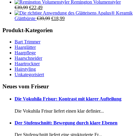
Preis
Preis
Remington Volumenstyler
Ursprünglicher
Aktueller
war:
ist:
€
39,99
€
22,49
Preis
Preis
€39,99
€21,99.
Apalus® Keramik
war:
ist:
Ursprünglicher
Aktueller
Glättbürste
€
39,99
€
18,99
€39,99
€22,49.
Preis
Preis
war:
ist:
Produkt-Kategorien
€39,99
€18,99.
Bart Trimmer
Haarglätter
Haarpflege
Haarschneider
Haartrockner
Hairstyling
Unkategorisiert
Neues vom Friseur
Die Vokuhila Frisur: Kontrast mit klarer Aufteilung
Die Vokuhila Frisur liefert einen klar definier...
Der Stufenschnitt: Bewegung durch klare Ebenen
Der Stufenschnitt liefert eine strukturierte Fr...