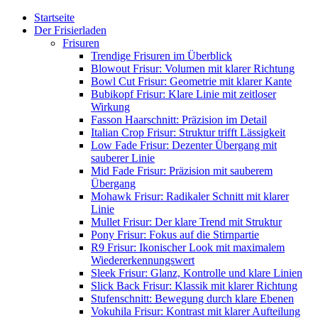
Startseite
Der Frisierladen
Frisuren
Trendige Frisuren im Überblick
Blowout Frisur: Volumen mit klarer Richtung
Bowl Cut Frisur: Geometrie mit klarer Kante
Bubikopf Frisur: Klare Linie mit zeitloser
Wirkung
Fasson Haarschnitt: Präzision im Detail
Italian Crop Frisur: Struktur trifft Lässigkeit
Low Fade Frisur: Dezenter Übergang mit
sauberer Linie
Mid Fade Frisur: Präzision mit sauberem
Übergang
Mohawk Frisur: Radikaler Schnitt mit klarer
Linie
Mullet Frisur: Der klare Trend mit Struktur
Pony Frisur: Fokus auf die Stirnpartie
R9 Frisur: Ikonischer Look mit maximalem
Wiedererkennungswert
Sleek Frisur: Glanz, Kontrolle und klare Linien
Slick Back Frisur: Klassik mit klarer Richtung
Stufenschnitt: Bewegung durch klare Ebenen
Vokuhila Frisur: Kontrast mit klarer Aufteilung