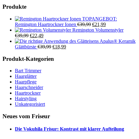
Produkte
TOPANGEBOT:
Ursprünglicher
Aktueller
Remington Haartrockner Ionen
€
39,99
€
21,99
Preis
Preis
Remington Volumenstyler
Ursprünglicher
Aktueller
war:
ist:
€
39,99
€
22,49
Preis
Preis
€39,99
€21,99.
Apalus® Keramik
war:
ist:
Ursprünglicher
Aktueller
Glättbürste
€
39,99
€
18,99
€39,99
€22,49.
Preis
Preis
war:
ist:
Produkt-Kategorien
€39,99
€18,99.
Bart Trimmer
Haarglätter
Haarpflege
Haarschneider
Haartrockner
Hairstyling
Unkategorisiert
Neues vom Friseur
Die Vokuhila Frisur: Kontrast mit klarer Aufteilung