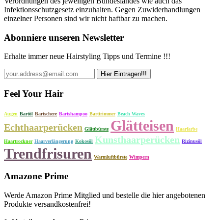
Verordnungen des jeweiligen Bundeslandes wie auch das
Infektionsschutzgesetz einzuhalten. Gegen Zuwiderhandlungen
einzelner Personen sind wir nicht haftbar zu machen.
Abonniere unseren Newsletter
Erhalte immer neue Hairstyling Tipps und Termine !!!
Feel Your Hair
Augen
Bartöl
Bartschere
Bartshampoo
Barttrimmer
Beach Waves
Glätteisen
Echthaarperücken
Glättbürste
Haarfarbe
Kunsthaarperücken
Haartrockner
Haarverlängerung
Kokosöl
Rizinusöl
Trendfrisuren
Warmluftbürste
Wimpern
Amazone Prime
Werde Amazon Prime Mitglied und bestelle die hier angebotenen
Produkte versandkostenfrei!