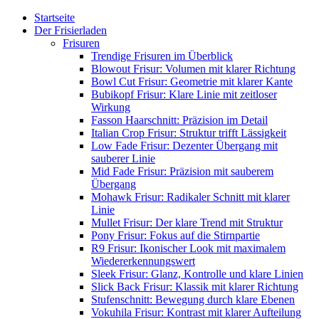
Startseite
Der Frisierladen
Frisuren
Trendige Frisuren im Überblick
Blowout Frisur: Volumen mit klarer Richtung
Bowl Cut Frisur: Geometrie mit klarer Kante
Bubikopf Frisur: Klare Linie mit zeitloser
Wirkung
Fasson Haarschnitt: Präzision im Detail
Italian Crop Frisur: Struktur trifft Lässigkeit
Low Fade Frisur: Dezenter Übergang mit
sauberer Linie
Mid Fade Frisur: Präzision mit sauberem
Übergang
Mohawk Frisur: Radikaler Schnitt mit klarer
Linie
Mullet Frisur: Der klare Trend mit Struktur
Pony Frisur: Fokus auf die Stirnpartie
R9 Frisur: Ikonischer Look mit maximalem
Wiedererkennungswert
Sleek Frisur: Glanz, Kontrolle und klare Linien
Slick Back Frisur: Klassik mit klarer Richtung
Stufenschnitt: Bewegung durch klare Ebenen
Vokuhila Frisur: Kontrast mit klarer Aufteilung