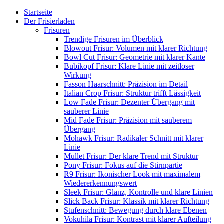
Startseite
Der Frisierladen
Frisuren
Trendige Frisuren im Überblick
Blowout Frisur: Volumen mit klarer Richtung
Bowl Cut Frisur: Geometrie mit klarer Kante
Bubikopf Frisur: Klare Linie mit zeitloser
Wirkung
Fasson Haarschnitt: Präzision im Detail
Italian Crop Frisur: Struktur trifft Lässigkeit
Low Fade Frisur: Dezenter Übergang mit
sauberer Linie
Mid Fade Frisur: Präzision mit sauberem
Übergang
Mohawk Frisur: Radikaler Schnitt mit klarer
Linie
Mullet Frisur: Der klare Trend mit Struktur
Pony Frisur: Fokus auf die Stirnpartie
R9 Frisur: Ikonischer Look mit maximalem
Wiedererkennungswert
Sleek Frisur: Glanz, Kontrolle und klare Linien
Slick Back Frisur: Klassik mit klarer Richtung
Stufenschnitt: Bewegung durch klare Ebenen
Vokuhila Frisur: Kontrast mit klarer Aufteilung