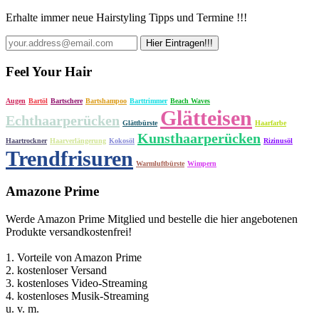
Erhalte immer neue Hairstyling Tipps und Termine !!!
Feel Your Hair
Augen
Bartöl
Bartschere
Bartshampoo
Barttrimmer
Beach Waves
Glätteisen
Echthaarperücken
Glättbürste
Haarfarbe
Kunsthaarperücken
Haartrockner
Haarverlängerung
Kokosöl
Rizinusöl
Trendfrisuren
Warmluftbürste
Wimpern
Amazone Prime
Werde Amazon Prime Mitglied und bestelle die hier angebotenen
Produkte versandkostenfrei!
1. Vorteile von Amazon Prime
2. kostenloser Versand
3. kostenloses Video-Streaming
4. kostenloses Musik-Streaming
u. v. m.