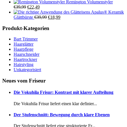
Preis
Preis
Remington Volumenstyler
Ursprünglicher
Aktueller
war:
ist:
€
39,99
€
22,49
Preis
Preis
€39,99
€21,99.
Apalus® Keramik
war:
ist:
Ursprünglicher
Aktueller
Glättbürste
€
39,99
€
18,99
€39,99
€22,49.
Preis
Preis
war:
ist:
Produkt-Kategorien
€39,99
€18,99.
Bart Trimmer
Haarglätter
Haarpflege
Haarschneider
Haartrockner
Hairstyling
Unkategorisiert
Neues vom Friseur
Die Vokuhila Frisur: Kontrast mit klarer Aufteilung
Die Vokuhila Frisur liefert einen klar definier...
Der Stufenschnitt: Bewegung durch klare Ebenen
Der Stufenschnitt liefert eine strukturierte Fr...