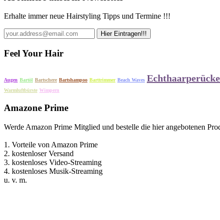
Erhalte immer neue Hairstyling Tipps und Termine !!!
Feel Your Hair
Echthaarperück
Augen
Bartöl
Bartschere
Bartshampoo
Barttrimmer
Beach Waves
Warmluftbürste
Wimpern
Amazone Prime
Werde Amazon Prime Mitglied und bestelle die hier angebotenen Prod
1. Vorteile von Amazon Prime
2. kostenloser Versand
3. kostenloses Video-Streaming
4. kostenloses Musik-Streaming
u. v. m.