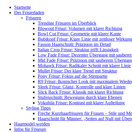
Startseite
Der Frisierladen
Frisuren
Trendige Frisuren im Überblick
Blowout Frisur: Volumen mit klarer Richtung
Bowl Cut Frisur: Geometrie mit klarer Kante
Bubikopf Frisur: Klare Linie mit zeitloser Wirkung
Fasson Haarschnitt: Präzision im Detail
Italian Crop Frisur: Struktur trifft Lässigkeit
Low Fade Frisur: Dezenter Übergang mit sauberer
Mid Fade Frisur: Präzision mit sauberem Übergan
Mohawk Frisur: Radikaler Schnitt mit klarer Linie
Mullet Frisur: Der klare Trend mit Struktur
Pony Frisur: Fokus auf die Stirnpartie
R9 Frisur: Ikonischer Look mit maximalem Wiede
Sleek Frisur: Glanz, Kontrolle und klare Linien
Slick Back Frisur: Klassik mit klarer Richtung
Stufenschnitt: Bewegung durch klare Ebenen
Vokuhila Frisur: Kontrast mit klarer Aufteilung
Styling Tipps
Freche Kurzhaarfrisuren für Frauen – Stile und M
Haarschnitt für Männer: „Seiten auf Null mit Übe
Haarmodel werden
Infos für Friseure