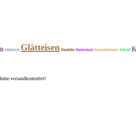
Glätteisen
en
K
Glättbürste
Haarfarbe
Haartrockner
Haarverlängerung
Kokosöl
ukte versandkostenfrei!