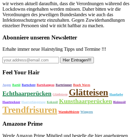
wir weisen aktuell daraufhin, dass die Verordnungen während des
Lockdowns eingehalten werden müssen. Daher bitten wir die
Verordnungen des jeweiligen Bundeslandes wie auch das
Infektionsschutzgesetz einzuhalten. Gegen Zuwiderhandlungen
einzelner Personen sind wir nicht haftbar zu machen.
Abonniere unseren Newsletter
Erhalte immer neue Hairstyling Tipps und Termine !!!
Feel Your Hair
Augen
Bartöl
Bartschere
Bartshampoo
Barttrimmer
Beach Waves
Glätteisen
Echthaarperücken
Glättbürste
Haarfarbe
Kunsthaarperücken
Haartrockner
Haarverlängerung
Kokosöl
Rizinusöl
Trendfrisuren
Warmluftbürste
Wimpern
Amazone Prime
Werde Amazon Prime Mitglied und bestelle die hier angebotenen