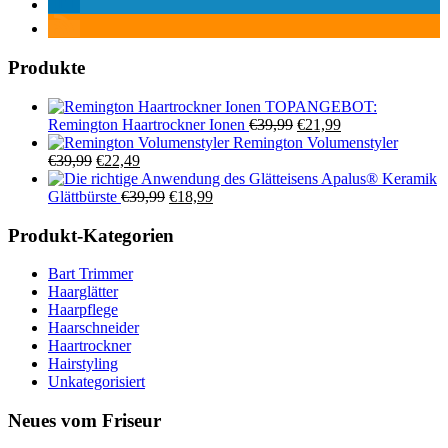
Produkte
TOPANGEBOT:
Ursprünglicher
Aktueller
Remington Haartrockner Ionen
€
39,99
€
21,99
Preis
Preis
Remington Volumenstyler
Ursprünglicher
Aktueller
war:
ist:
€
39,99
€
22,49
Preis
Preis
€39,99
€21,99.
Apalus® Keramik
war:
ist:
Ursprünglicher
Aktueller
Glättbürste
€
39,99
€
18,99
€39,99
€22,49.
Preis
Preis
war:
ist:
Produkt-Kategorien
€39,99
€18,99.
Bart Trimmer
Haarglätter
Haarpflege
Haarschneider
Haartrockner
Hairstyling
Unkategorisiert
Neues vom Friseur