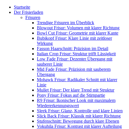
Startseite
Der Frisierladen
Frisuren
Trendige Frisuren im Überblick
Blowout Frisur: Volumen mit klarer Richtung
Bowl Cut Frisur: Geometrie mit klarer Kante
Bubikopf Frisur: Klare Linie mit zeitloser
Wirkung
Fasson Haarschnitt: Präzision im Detail
Italian Crop Frisur: Struktur trifft Lässigkeit
Low Fade Frisur: Dezenter Übergang mit
sauberer Linie
Mid Fade Frisur: Präzision mit sauberem
Übergang
Mohawk Frisur: Radikaler Schnitt mit klarer
Linie
Mullet Frisur: Der klare Trend mit Struktur
Pony Frisur: Fokus auf die Stirnpartie
R9 Frisur: Ikonischer Look mit maximalem
Wiedererkennungswert
Sleek Frisur: Glanz, Kontrolle und klare Linien
Slick Back Frisur: Klassik mit klarer Richtung
Stufenschnitt: Bewegung durch klare Ebenen
Vokuhila Frisur: Kontrast mit klarer Aufteilung