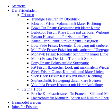
Startseite
Der Frisierladen
Frisuren
Trendige Frisuren im Überblick
Blowout Frisur: Volumen mit klarer Richtung
Bowl Cut Frisur: Geometrie mit klarer Kante
Bubikopf Frisur: Klare Linie mit zeitloser Wirkung
Fasson Haarschnitt: Präzision im Detail
Italian Crop Frisur: Struktur trifft Lässigkeit
Low Fade Frisur: Dezenter Übergang mit sauberer
Mid Fade Frisur: Präzision mit sauberem Übergan
Mohawk Frisur: Radikaler Schnitt mit klarer Linie
Mullet Frisur: Der klare Trend mit Struktur
Pony Frisur: Fokus auf die Stirnpartie
R9 Frisur: Ikonischer Look mit maximalem Wiede
Sleek Frisur: Glanz, Kontrolle und klare Linien
Slick Back Frisur: Klassik mit klarer Richtung
Stufenschnitt: Bewegung durch klare Ebenen
Vokuhila Frisur: Kontrast mit klarer Aufteilung
Styling Tipps
Freche Kurzhaarfrisuren für Frauen – Stile und M
Haarschnitt für Männer: „Seiten auf Null mit Übe
Haarmodel werden
Infos für Friseure