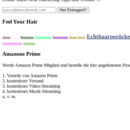
Feel Your Hair
Echthaarperück
Augen
Bartöl
Bartschere
Bartshampoo
Barttrimmer
Beach Waves
Warmluftbürste
Wimpern
Amazone Prime
Werde Amazon Prime Mitglied und bestelle die hier angebotenen Prod
1. Vorteile von Amazon Prime
2. kostenloser Versand
3. kostenloses Video-Streaming
4. kostenloses Musik-Streaming
u. v. m.