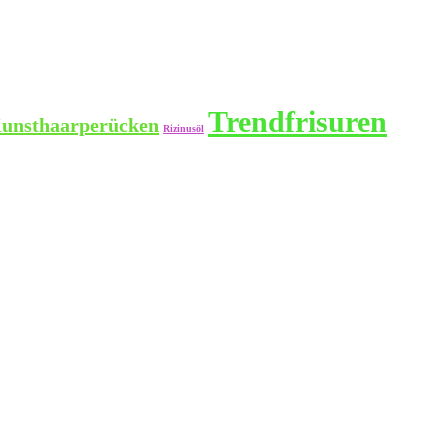
Trendfrisuren
unsthaarperücken
Rizinusöl