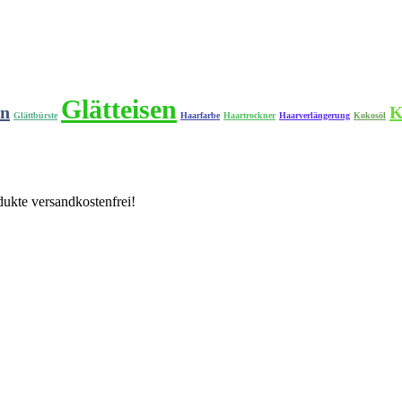
Glätteisen
en
K
Glättbürste
Haarfarbe
Haartrockner
Haarverlängerung
Kokosöl
ukte versandkostenfrei!