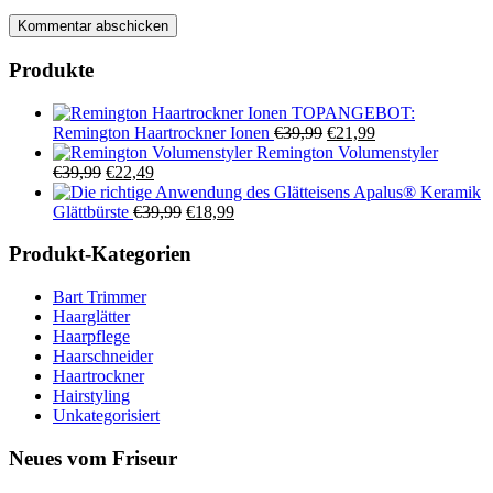
Produkte
TOPANGEBOT:
Ursprünglicher
Aktueller
Remington Haartrockner Ionen
€
39,99
€
21,99
Preis
Preis
Remington Volumenstyler
Ursprünglicher
Aktueller
war:
ist:
€
39,99
€
22,49
Preis
Preis
€39,99
€21,99.
Apalus® Keramik
war:
ist:
Ursprünglicher
Aktueller
Glättbürste
€
39,99
€
18,99
€39,99
€22,49.
Preis
Preis
war:
ist:
Produkt-Kategorien
€39,99
€18,99.
Bart Trimmer
Haarglätter
Haarpflege
Haarschneider
Haartrockner
Hairstyling
Unkategorisiert
Neues vom Friseur