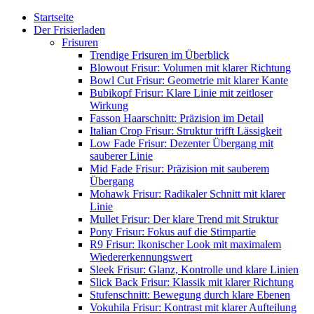
Startseite
Der Frisierladen
Frisuren
Trendige Frisuren im Überblick
Blowout Frisur: Volumen mit klarer Richtung
Bowl Cut Frisur: Geometrie mit klarer Kante
Bubikopf Frisur: Klare Linie mit zeitloser
Wirkung
Fasson Haarschnitt: Präzision im Detail
Italian Crop Frisur: Struktur trifft Lässigkeit
Low Fade Frisur: Dezenter Übergang mit
sauberer Linie
Mid Fade Frisur: Präzision mit sauberem
Übergang
Mohawk Frisur: Radikaler Schnitt mit klarer
Linie
Mullet Frisur: Der klare Trend mit Struktur
Pony Frisur: Fokus auf die Stirnpartie
R9 Frisur: Ikonischer Look mit maximalem
Wiedererkennungswert
Sleek Frisur: Glanz, Kontrolle und klare Linien
Slick Back Frisur: Klassik mit klarer Richtung
Stufenschnitt: Bewegung durch klare Ebenen
Vokuhila Frisur: Kontrast mit klarer Aufteilung