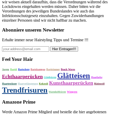
wir weisen aktuell daraufhin, dass die Verordnungen während des
Lockdowns eingehalten werden müssen. Daher bitten wir die
Verordnungen des jeweiligen Bundeslandes wie auch das
Infektionsschutzgesetz einzuhalten. Gegen Zuwiderhandlungen
einzelner Personen sind wir nicht haftbar zu machen.
Abonniere unseren Newsletter
Erhalte immer neue Hairstyling Tipps und Termine !!!
Feel Your Hair
Augen
Bartöl
Bartschere
Bartshampoo
Barttrimmer
Beach Waves
Glätteisen
Echthaarperücken
Glättbürste
Haarfarbe
Kunsthaarperücken
Haartrockner
Haarverlängerung
Kokosöl
Rizinusöl
Trendfrisuren
Warmluftbürste
Wimpern
Amazone Prime
Werde Amazon Prime Mitglied und bestelle die hier angebotenen