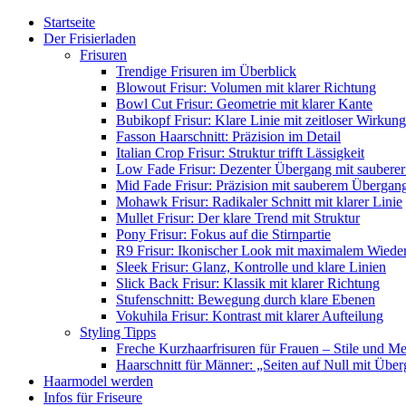
Startseite
Der Frisierladen
Frisuren
Trendige Frisuren im Überblick
Blowout Frisur: Volumen mit klarer Richtung
Bowl Cut Frisur: Geometrie mit klarer Kante
Bubikopf Frisur: Klare Linie mit zeitloser Wirkung
Fasson Haarschnitt: Präzision im Detail
Italian Crop Frisur: Struktur trifft Lässigkeit
Low Fade Frisur: Dezenter Übergang mit sauberer
Mid Fade Frisur: Präzision mit sauberem Übergan
Mohawk Frisur: Radikaler Schnitt mit klarer Linie
Mullet Frisur: Der klare Trend mit Struktur
Pony Frisur: Fokus auf die Stirnpartie
R9 Frisur: Ikonischer Look mit maximalem Wiede
Sleek Frisur: Glanz, Kontrolle und klare Linien
Slick Back Frisur: Klassik mit klarer Richtung
Stufenschnitt: Bewegung durch klare Ebenen
Vokuhila Frisur: Kontrast mit klarer Aufteilung
Styling Tipps
Freche Kurzhaarfrisuren für Frauen – Stile und M
Haarschnitt für Männer: „Seiten auf Null mit Übe
Haarmodel werden
Infos für Friseure