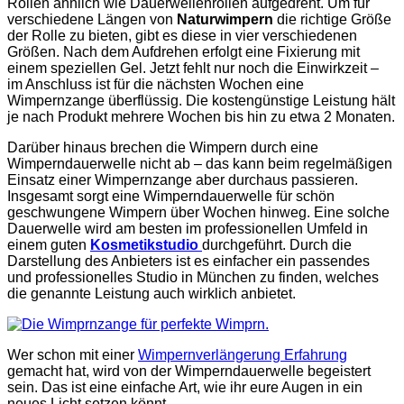
Rollen ähnlich wie Dauerwellenrollen aufgedreht. Um für
verschiedene Längen von
Naturwimpern
die richtige Größe
der Rolle zu bieten, gibt es diese in vier verschiedenen
Größen. Nach dem Aufdrehen erfolgt eine Fixierung mit
einem speziellen Gel. Jetzt fehlt nur noch die Einwirkzeit –
im Anschluss ist für die nächsten Wochen eine
Wimpernzange überflüssig. Die kostengünstige Leistung hält
je nach Produkt mehrere Wochen bis hin zu etwa 2 Monaten.
Darüber hinaus brechen die Wimpern durch eine
Wimperndauerwelle nicht ab – das kann beim regelmäßigen
Einsatz einer Wimpernzange aber durchaus passieren.
Insgesamt sorgt eine Wimperndauerwelle für schön
geschwungene Wimpern über Wochen hinweg. Eine solche
Dauerwelle wird am besten im professionellen Umfeld in
einem guten
Kosmetikstudio
durchgeführt. Durch die
Darstellung des Anbieters ist es einfacher ein passendes
und professionelles Studio in München zu finden, welches
die genannte Leistung auch wirklich anbietet.
Wer schon mit einer
Wimpernverlängerung Erfahrung
gemacht hat, wird von der Wimperndauerwelle begeistert
sein. Das ist eine einfache Art, wie ihr eure Augen in ein
neues Licht setzen könnt.