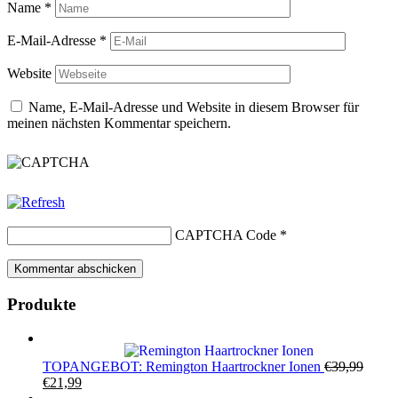
Name
*
E-Mail-Adresse
*
Website
Name, E-Mail-Adresse und Website in diesem Browser für
meinen nächsten Kommentar speichern.
CAPTCHA Code
*
Produkte
TOPANGEBOT: Remington Haartrockner Ionen
€
39,99
Ursprünglicher
Aktueller
€
21,99
Preis
Preis