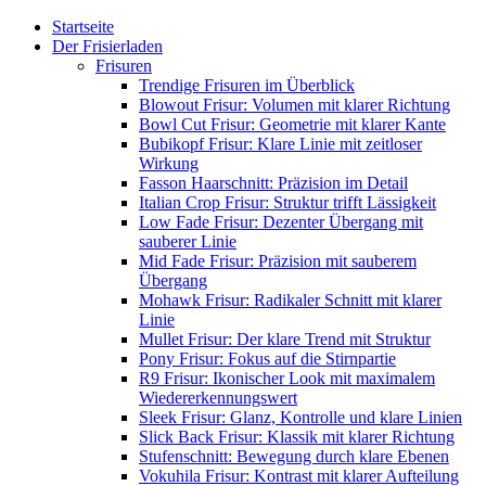
Startseite
Der Frisierladen
Frisuren
Trendige Frisuren im Überblick
Blowout Frisur: Volumen mit klarer Richtung
Bowl Cut Frisur: Geometrie mit klarer Kante
Bubikopf Frisur: Klare Linie mit zeitloser
Wirkung
Fasson Haarschnitt: Präzision im Detail
Italian Crop Frisur: Struktur trifft Lässigkeit
Low Fade Frisur: Dezenter Übergang mit
sauberer Linie
Mid Fade Frisur: Präzision mit sauberem
Übergang
Mohawk Frisur: Radikaler Schnitt mit klarer
Linie
Mullet Frisur: Der klare Trend mit Struktur
Pony Frisur: Fokus auf die Stirnpartie
R9 Frisur: Ikonischer Look mit maximalem
Wiedererkennungswert
Sleek Frisur: Glanz, Kontrolle und klare Linien
Slick Back Frisur: Klassik mit klarer Richtung
Stufenschnitt: Bewegung durch klare Ebenen
Vokuhila Frisur: Kontrast mit klarer Aufteilung