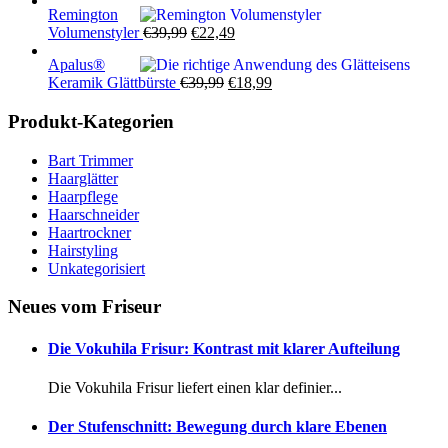
Remington
war:
ist:
Ursprünglicher
Aktueller
Volumenstyler
€
39,99
€
22,49
€39,99
€21,99.
Preis
Preis
Apalus®
war:
ist:
Ursprünglicher
Aktueller
Keramik Glättbürste
€
39,99
€
18,99
€39,99
€22,49.
Preis
Preis
war:
ist:
Produkt-Kategorien
€39,99
€18,99.
Bart Trimmer
Haarglätter
Haarpflege
Haarschneider
Haartrockner
Hairstyling
Unkategorisiert
Neues vom Friseur
Die Vokuhila Frisur: Kontrast mit klarer Aufteilung
Die Vokuhila Frisur liefert einen klar definier...
Der Stufenschnitt: Bewegung durch klare Ebenen