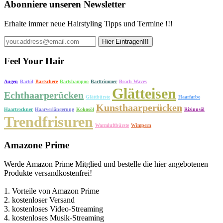
Abonniere unseren Newsletter
Erhalte immer neue Hairstyling Tipps und Termine !!!
Feel Your Hair
Augen
Bartöl
Bartschere
Bartshampoo
Barttrimmer
Beach Waves
Glätteisen
Echthaarperücken
Glättbürste
Haarfarbe
Kunsthaarperücken
Haartrockner
Haarverlängerung
Kokosöl
Rizinusöl
Trendfrisuren
Warmluftbürste
Wimpern
Amazone Prime
Werde Amazon Prime Mitglied und bestelle die hier angebotenen
Produkte versandkostenfrei!
1. Vorteile von Amazon Prime
2. kostenloser Versand
3. kostenloses Video-Streaming
4. kostenloses Musik-Streaming