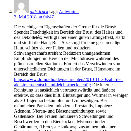
aids-truck
sagt:
Antworten
3. Mai 2018 an 04:47
Die wichtigsten Eigenschaften der Creme für die Brust:
Spendet Feuchtigkeit im Bereich der Brust, des Halses und
des Dekolletés; Verfügt über einen guten Liftingeffekt, stärkt
und strafft die Haut; Bust Size sorgt für eine geschmeidige
Haut, schützt sie vor Falten und reduziert
Schwangerschaftsstreifen; Reduziert unangenehmen
Empfindungen im Bereich der Milchdrüsen während des
prämenstruellen Stadiums; Fördert das Verschwinden von
unterschiedlichen Dichtungen in der Brust, Hämatome im
Bereich der Brust.
https://www.domradio.de/nachrichten/2010-11-30/zahl-der-
aids-toten-deutschland-leicht-ruecklaeufig
Die interne
Reinigung ist tatsächlich vertrauenswürdig und äußerst
effektiv, so dass dies hilft. Blutsauger und Würmer in weniger
als 30 Tagen zu bekämpfen und zu beseitigen. Bei
männlichen Parasiten induzieren Prostatitis, Impotenz,
Adenom, Nieren- und Blasenentzündungen sowie
Gallensack. Bei Frauen induzieren Schwellungen und
Beschwerden in den Eierstöcken, Myomen in der
Gebärmutter, fi brocystic sutkową, zusammen mit einer