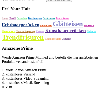
Feel Your Hair
Augen
Bartöl
Bartschere
Bartshampoo
Barttrimmer
Beach Waves
Glätteisen
Echthaarperücken
Glättbürste
Haarfarbe
Kunsthaarperücken
Haartrockner
Haarverlängerung
Kokosöl
Rizinusöl
Trendfrisuren
Warmluftbürste
Wimpern
Amazone Prime
Werde Amazon Prime Mitglied und bestelle die hier angebotenen
Produkte versandkostenfrei!
1. Vorteile von Amazon Prime
2. kostenloser Versand
3. kostenloses Video-Streaming
4. kostenloses Musik-Streaming
u. v. m.