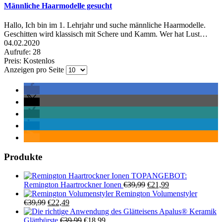
Männliche Haarmodelle gesucht
Hallo, Ich bin im 1. Lehrjahr und suche männliche Haarmodelle.
Geschitten wird klassisch mit Schere und Kamm. Wer hat Lust…
04.02.2020
Aufrufe: 28
Preis: Kostenlos
Anzeigen pro Seite
Produkte
TOPANGEBOT:
Ursprünglicher
Aktueller
Remington Haartrockner Ionen
€
39,99
€
21,99
Preis
Preis
Remington Volumenstyler
Ursprünglicher
Aktueller
war:
ist:
€
39,99
€
22,49
Preis
Preis
€39,99
€21,99.
Apalus® Keramik
war:
ist:
Ursprünglicher
Aktueller
Glättbürste
€
39,99
€
18,99