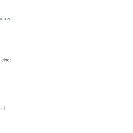
hen zu
 einer
[…]