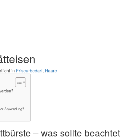
ätteisen
tlicht in
Friseurbedarf
,
Haare
 werden?
n der Anwendung?
tbürste – was sollte beachtet