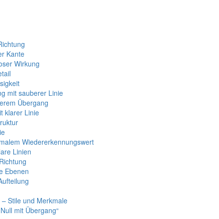
Richtung
er Kante
tloser Wirkung
tail
ssigkeit
g mit sauberer Linie
uberem Übergang
 klarer Linie
truktur
ie
aximalem Wiedererkennungswert
lare Linien
 Richtung
re Ebenen
Aufteilung
 – Stile und Merkmale
 Null mit Übergang“