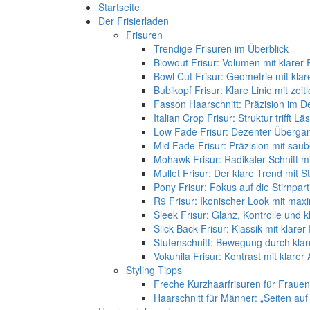
Startseite
Der Frisierladen
Frisuren
Trendige Frisuren im Überblick
Blowout Frisur: Volumen mit klarer 
Bowl Cut Frisur: Geometrie mit klar
Bubikopf Frisur: Klare Linie mit zei
Fasson Haarschnitt: Präzision im De
Italian Crop Frisur: Struktur trifft Lä
Low Fade Frisur: Dezenter Übergan
Mid Fade Frisur: Präzision mit sa
Mohawk Frisur: Radikaler Schnitt mit
Mullet Frisur: Der klare Trend mit S
Pony Frisur: Fokus auf die Stirnpart
R9 Frisur: Ikonischer Look mit m
Sleek Frisur: Glanz, Kontrolle und k
Slick Back Frisur: Klassik mit klarer
Stufenschnitt: Bewegung durch kla
Vokuhila Frisur: Kontrast mit klarer 
Styling Tipps
Freche Kurzhaarfrisuren für Frauen
Haarschnitt für Männer: „Seiten auf