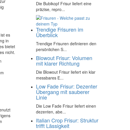
zur
Die Bubikopf Frisur liefert eine
ig
präzise, repro...
Trendige Frisuren im
Überblick
ist es
ng in
Trendige Frisuren definieren den
es bietet
persönlichen S...
s nicht.
Blowout Frisur: Volumen
n
mit klarer Richtung
Die Blowout Frisur liefert ein klar
em
messbares E...
Low Fade Frisur: Dezenter
Übergang mit sauberer
Linie
Die Low Fade Frisur liefert einen
enutzt
dezenten, abe...
rigens
Italian Crop Frisur: Struktur
on
trifft Lässigkeit