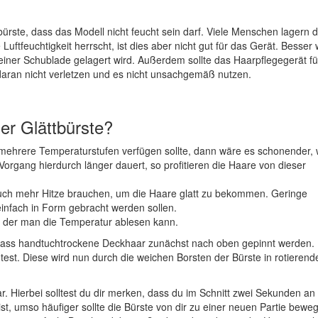
ürste, dass das Modell nicht feucht sein darf. Viele Menschen lagern d
uftfeuchtigkeit herrscht, ist dies aber nicht gut für das Gerät. Besser 
einer Schublade gelagert wird. Außerdem sollte das Haarpflegegerät fü
daran nicht verletzen und es nicht unsachgemäß nutzen.
der Glättbürste?
 mehrere Temperaturstufen verfügen sollte, dann wäre es schonender,
organg hierdurch länger dauert, so profitieren die Haare von dieser
auch mehr Hitze brauchen, um die Haare glatt zu bekommen. Geringe
nfach in Form gebracht werden sollen.
f der man die Temperatur ablesen kann.
e dass handtuchtrockene Deckhaar zunächst nach oben gepinnt werden
test. Diese wird nun durch die weichen Borsten der Bürste in rotierend
ar. Hierbei solltest du dir merken, dass du im Schnitt zwei Sekunden an
 ist, umso häufiger sollte die Bürste von dir zu einer neuen Partie beweg