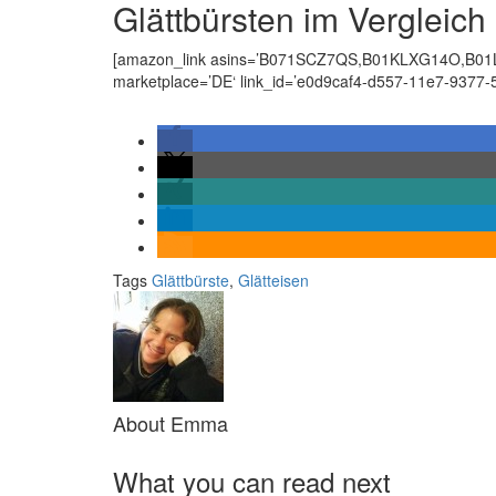
Glättbürsten im Vergleich
[amazon_link asins=’B071SCZ7QS,B01KLXG14O,B01LF7
marketplace=’DE‘ link_id=’e0d9caf4-d557-11e7-9377-5
Tags
Glättbürste
,
Glätteisen
About Emma
What you can read next