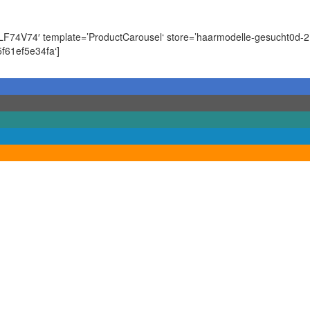
4V74′ template=’ProductCarousel‘ store=’haarmodelle-gesucht0d-2
f61ef5e34fa‘]