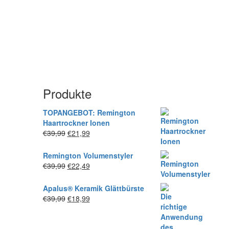
Produkte
TOPANGEBOT: Remington
Haartrockner Ionen
Ursprünglicher
Aktueller
€
39,99
€
21,99
Preis
Preis
war:
ist:
Remington Volumenstyler
€39,99
€21,99.
Ursprünglicher
Aktueller
€
39,99
€
22,49
Preis
Preis
war:
ist:
Apalus® Keramik Glättbürste
€39,99
€22,49.
Ursprünglicher
Aktueller
€
39,99
€
18,99
Preis
Preis
war:
ist:
€39,99
€18,99.