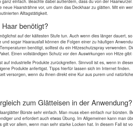
ip ganz einfach. Beachte dabei außerdem, dass du von der Haarwurzel 
ne neue Haarsträhne vor, um dann das Deckhaar zu glätten. Mit ein wen
tinierten Alltagstätigkeit.
s Haar benötigt?
öglichst auf der kältesten Stufe tun. Auch wenn dies länger dauert, so 
e und sogar Haarausfall können die Folgen einer zu häufigen Anwendu
Temperaturen benötigt, solltest du ein Hitzeschutzspray verwenden. Di
ket. Einen vollständigen Schutz vor den Auswirkungen von Hitze gibt e
 auf industrielle Produkte zurückgreifen. Sinnvoll ist es, wenn in diese
igene Produkte anfertigst. Tipps hierfür lassen sich im Internet finden.
keit versorgen, wenn du ihnen direkt eine Kur aus purem und natürlich
Vergleich zum Glätteisen in der Anwendung?
Haarglätter Bürste sehr einfach. Man muss eben einfach nur bürsten. B
wendiger und erfordert auch etwas Übung. Im Allgemeinen kann man üb
 gilt vor allem, wenn man sehr starke Locken hat. In diesem Fall ist v