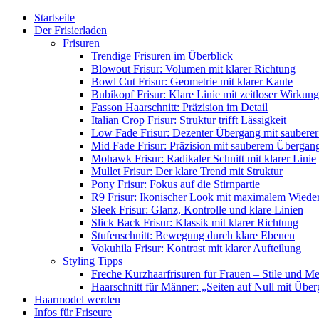
Startseite
Der Frisierladen
Frisuren
Trendige Frisuren im Überblick
Blowout Frisur: Volumen mit klarer Richtung
Bowl Cut Frisur: Geometrie mit klarer Kante
Bubikopf Frisur: Klare Linie mit zeitloser Wirkung
Fasson Haarschnitt: Präzision im Detail
Italian Crop Frisur: Struktur trifft Lässigkeit
Low Fade Frisur: Dezenter Übergang mit sauberer
Mid Fade Frisur: Präzision mit sauberem Übergan
Mohawk Frisur: Radikaler Schnitt mit klarer Linie
Mullet Frisur: Der klare Trend mit Struktur
Pony Frisur: Fokus auf die Stirnpartie
R9 Frisur: Ikonischer Look mit maximalem Wiede
Sleek Frisur: Glanz, Kontrolle und klare Linien
Slick Back Frisur: Klassik mit klarer Richtung
Stufenschnitt: Bewegung durch klare Ebenen
Vokuhila Frisur: Kontrast mit klarer Aufteilung
Styling Tipps
Freche Kurzhaarfrisuren für Frauen – Stile und M
Haarschnitt für Männer: „Seiten auf Null mit Übe
Haarmodel werden
Infos für Friseure