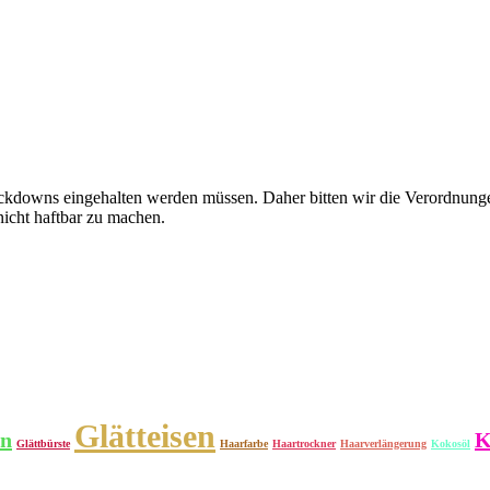
ckdowns eingehalten werden müssen. Daher bitten wir die Verordnunge
icht haftbar zu machen.
Glätteisen
en
K
Glättbürste
Haarfarbe
Haartrockner
Haarverlängerung
Kokosöl