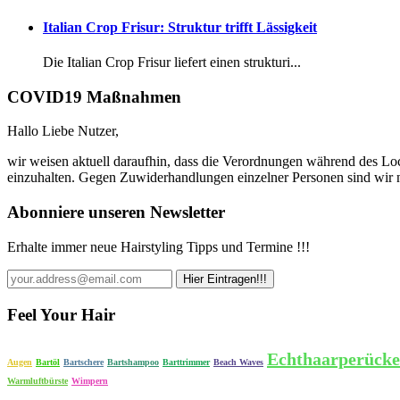
Italian Crop Frisur: Struktur trifft Lässigkeit
Die Italian Crop Frisur liefert einen strukturi...
COVID19 Maßnahmen
Hallo Liebe Nutzer,
wir weisen aktuell daraufhin, dass die Verordnungen während des Lo
einzuhalten. Gegen Zuwiderhandlungen einzelner Personen sind wir n
Abonniere unseren Newsletter
Erhalte immer neue Hairstyling Tipps und Termine !!!
Feel Your Hair
Echthaarperück
Augen
Bartöl
Bartschere
Bartshampoo
Barttrimmer
Beach Waves
Warmluftbürste
Wimpern